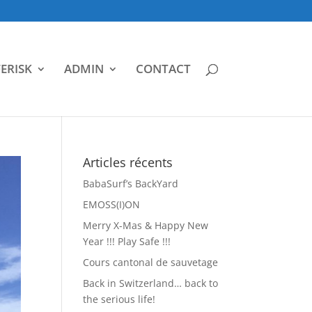
ERISK
ADMIN
CONTACT
Articles récents
BabaSurf’s BackYard
EMOSS(I)ON
Merry X-Mas & Happy New
Year !!! Play Safe !!!
Cours cantonal de sauvetage
Back in Switzerland… back to
the serious life!