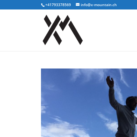
+41793378569
info@x-mountain.ch