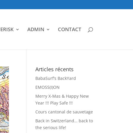
ERISK
ADMIN
CONTACT
Articles récents
BabaSurf’s BackYard
EMOSS(I)ON
Merry X-Mas & Happy New
Year !!! Play Safe !!!
Cours cantonal de sauvetage
Back in Switzerland… back to
the serious life!