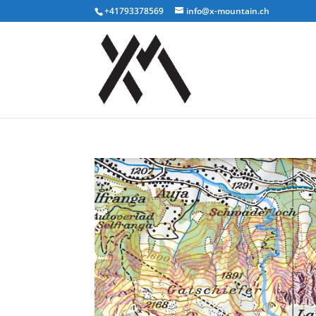
+41793378569
info@x-mountain.ch