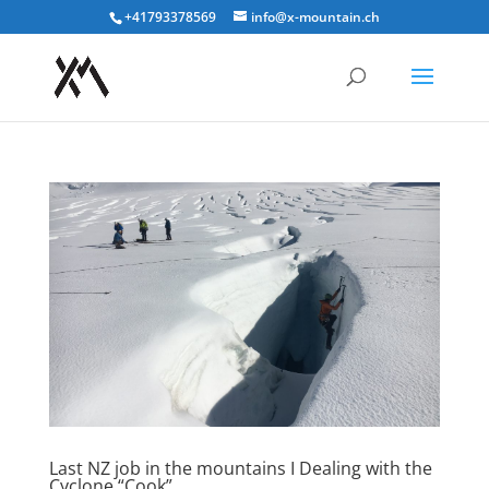
+41793378569
info@x-mountain.ch
Last NZ job in the mountains I Dealing with the
Cyclone “Cook”