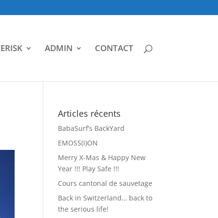
ERISK
ADMIN
CONTACT
Articles récents
BabaSurf’s BackYard
EMOSS(I)ON
Merry X-Mas & Happy New
Year !!! Play Safe !!!
Cours cantonal de sauvetage
Back in Switzerland… back to
the serious life!