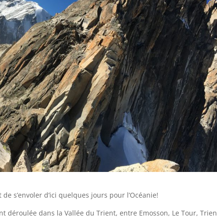
t de s’envoler d’ici quelques jours pour l’Océanie!
t déroulée dans la Vallée du Trient, entre Emosson, Le Tour, Trien