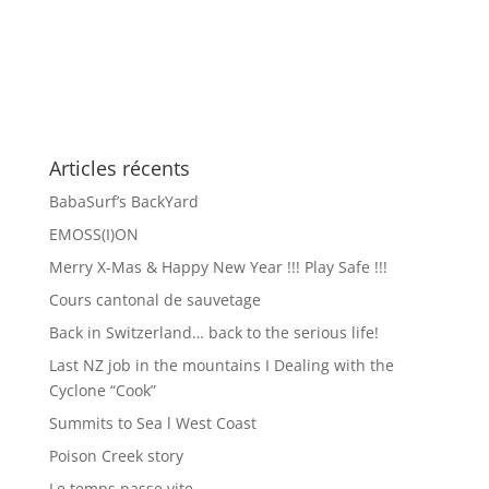
Articles récents
BabaSurf’s BackYard
EMOSS(I)ON
Merry X-Mas & Happy New Year !!! Play Safe !!!
Cours cantonal de sauvetage
Back in Switzerland… back to the serious life!
Last NZ job in the mountains I Dealing with the
Cyclone “Cook”
Summits to Sea l West Coast
Poison Creek story
Le temps passe vite…