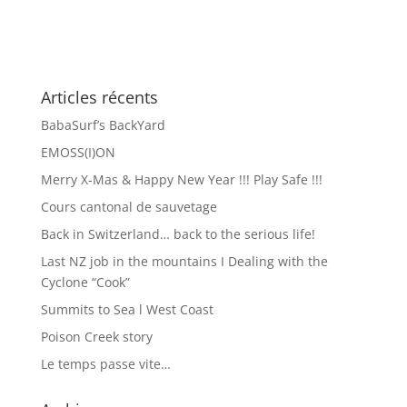
Articles récents
BabaSurf’s BackYard
EMOSS(I)ON
Merry X-Mas & Happy New Year !!! Play Safe !!!
Cours cantonal de sauvetage
Back in Switzerland… back to the serious life!
Last NZ job in the mountains I Dealing with the
Cyclone “Cook”
Summits to Sea l West Coast
Poison Creek story
Le temps passe vite…